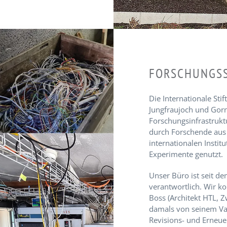
FORSCHUNGSS
Die Internationale St
Jungfraujoch und Gorne
Forschungsinfrastrukt
durch Forschende aus
internationalen Instit
Experimente genutzt.
Unser Büro ist seit d
verantwortlich. Wir k
Boss (Architekt HTL, 
damals von seinem Vate
Revisions- und Erneue