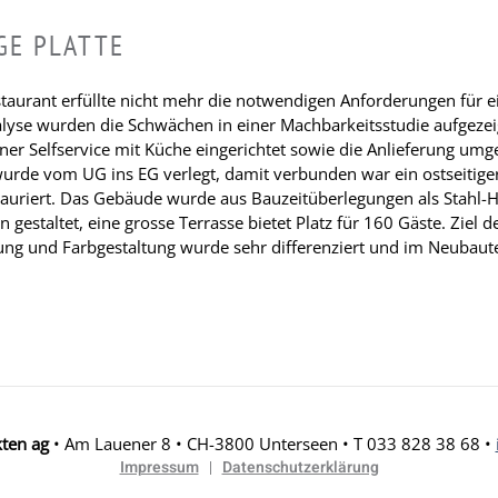
GE PLATTE
aurant erfüllte nicht mehr die notwendigen Anforderungen für ei
alyse wurden die Schwächen in einer Machbarkeitsstudie aufgeze
r Selfservice mit Küche eingerichtet sowie die Anlieferung umg
 wurde vom UG ins EG verlegt, damit verbunden war ein ostseitig
stauriert. Das Gebäude wurde aus Bauzeitüberlegungen als Stahl-H
n gestaltet, eine grosse Terrasse bietet Platz für 160 Gäste. Ziel 
erung und Farbgestaltung wurde sehr differenziert und im Neubaut
kten ag
• Am Lauener 8 • CH-3800 Unterseen • T 033 828 38 68 •
Impressum
Datenschutzerklärung