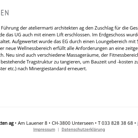
REN
r Führung der ateliermarti architekten ag den Zuschlag für die 
e das UG auch mit einem Lift erschlossen. Im Erdgeschoss wurde
altet. Aufgewertet wurde das EG durch einen Loungebereich mit S
er neue Wellnessbereich erfüllt alle Anforderungen an eine zeitg
. Neu sind auch verschiedene Massageräume, der Fitnessbereic
bestehende Tragstruktur zu tangieren, um Bauzeit und -kosten 
r etc.) nach Minergiestandard erneuert.
kten ag
• Am Lauener 8 • CH-3800 Unterseen • T 033 828 38 68 •
Impressum
Datenschutzerklärung